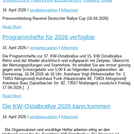
16. April 2026
/
wordpressadmin
/
Allgemein
Pressemitteilung Ravenol Deutscher Rallye Cup (16.04.2026)
Read More
Programmhefte für 2026 verfügbar
15. April 2026
/
wordpressadmin
/
Allgemein
Die Programmhefte zur 37. KW-Ostalbrallye und 15. KW Ostalbrallye
Retro sind da! Wieder druckfrisch und vollgepackt mit Zeitplan, Übersicht
der Wertungsprüfungen und Starterliste. Ihr erhaltet Sie wie immer günstig
gegen eine Schutzgebühr von 5,00 € an folgenden Ausgabestellen: ab
Donnerstag, 16.04.2026 ab 10 Uhr: Autohaus Vogt (Hohenstadter Str. 1,
73453 Abtsgmünd) Autohaus Funk (Hauptstraße 49, 73453 Abtsgmünd)
Autohaus Baur (Spraitbacher Str. 82, 73557 Mutlangen) zusätzlich Freitag,
17.04.2026 […]
Read More
Die KW-Ostalbrallye 2026 kann kommen
14. April 2026
/
wordpressadmin
/
Allgemein
Die Organisatoren und unzählige Helfer arbeiten eifrig an den