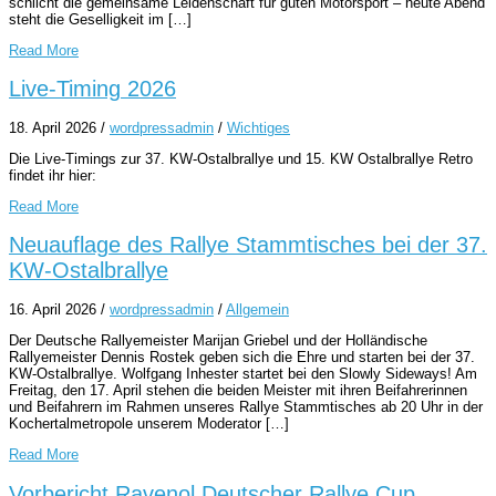
schlicht die gemeinsame Leidenschaft für guten Motorsport – heute Abend
steht die Geselligkeit im […]
Read More
Live-Timing 2026
18. April 2026
/
wordpressadmin
/
Wichtiges
Die Live-Timings zur 37. KW-Ostalbrallye und 15. KW Ostalbrallye Retro
findet ihr hier:
Read More
Neuauflage des Rallye Stammtisches bei der 37.
KW-Ostalbrallye
16. April 2026
/
wordpressadmin
/
Allgemein
Der Deutsche Rallyemeister Marijan Griebel und der Holländische
Rallyemeister Dennis Rostek geben sich die Ehre und starten bei der 37.
KW-Ostalbrallye. Wolfgang Inhester startet bei den Slowly Sideways! Am
Freitag, den 17. April stehen die beiden Meister mit ihren Beifahrerinnen
und Beifahrern im Rahmen unseres Rallye Stammtisches ab 20 Uhr in der
Kochertalmetropole unserem Moderator […]
Read More
Vorbericht Ravenol Deutscher Rallye Cup