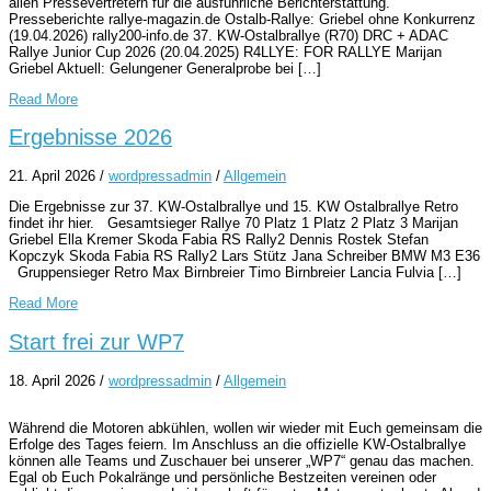
allen Pressevertretern für die ausführliche Berichterstattung.
Presseberichte rallye-magazin.de Ostalb-Rallye: Griebel ohne Konkurrenz
(19.04.2026) rally200-info.de 37. KW-Ostalbrallye (R70) DRC + ADAC
Rallye Junior Cup 2026 (20.04.2025) R4LLYE: FOR RALLYE Marijan
Griebel Aktuell: Gelungener Generalprobe bei […]
Read More
Ergebnisse 2026
21. April 2026
/
wordpressadmin
/
Allgemein
Die Ergebnisse zur 37. KW-Ostalbrallye und 15. KW Ostalbrallye Retro
findet ihr hier. Gesamtsieger Rallye 70 Platz 1 Platz 2 Platz 3 Marijan
Griebel Ella Kremer Skoda Fabia RS Rally2 Dennis Rostek Stefan
Kopczyk Skoda Fabia RS Rally2 Lars Stütz Jana Schreiber BMW M3 E36
Gruppensieger Retro Max Birnbreier Timo Birnbreier Lancia Fulvia […]
Read More
Start frei zur WP7
18. April 2026
/
wordpressadmin
/
Allgemein
Während die Motoren abkühlen, wollen wir wieder mit Euch gemeinsam die
Erfolge des Tages feiern. Im Anschluss an die offizielle KW-Ostalbrallye
können alle Teams und Zuschauer bei unserer „WP7“ genau das machen.
Egal ob Euch Pokalränge und persönliche Bestzeiten vereinen oder