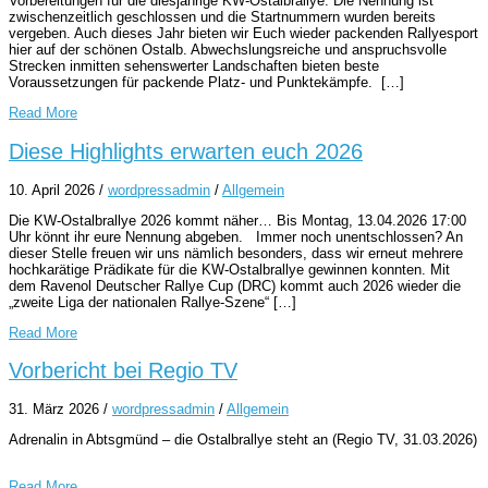
Vorbereitungen für die diesjährige KW-Ostalbrallye. Die Nennung ist
zwischenzeitlich geschlossen und die Startnummern wurden bereits
vergeben. Auch dieses Jahr bieten wir Euch wieder packenden Rallyesport
hier auf der schönen Ostalb. Abwechslungsreiche und anspruchsvolle
Strecken inmitten sehenswerter Landschaften bieten beste
Voraussetzungen für packende Platz- und Punktekämpfe. […]
Read More
Diese Highlights erwarten euch 2026
10. April 2026
/
wordpressadmin
/
Allgemein
Die KW-Ostalbrallye 2026 kommt näher… Bis Montag, 13.04.2026 17:00
Uhr könnt ihr eure Nennung abgeben. Immer noch unentschlossen? An
dieser Stelle freuen wir uns nämlich besonders, dass wir erneut mehrere
hochkarätige Prädikate für die KW-Ostalbrallye gewinnen konnten. Mit
dem Ravenol Deutscher Rallye Cup (DRC) kommt auch 2026 wieder die
„zweite Liga der nationalen Rallye-Szene“ […]
Read More
Vorbericht bei Regio TV
31. März 2026
/
wordpressadmin
/
Allgemein
Adrenalin in Abtsgmünd – die Ostalbrallye steht an (Regio TV, 31.03.2026)
Read More